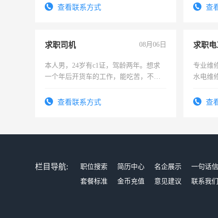
有高低
查看联系方式
查
求职司机
08月06日
求职电
本人男，24岁有c1证，驾龄两年。想求
专业维
一个年后开货车的工作，能吃苦，不怕
水电维
加班。
查看联系方式
查
栏目导航:
职位搜索
简历中心
名企展示
一句话
套餐标准
金币充值
意见建议
联系我