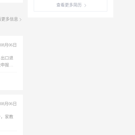
查看更多简历
看更多信息
08月06日
，出口退
税申报、
理乱账业
职会计工
08月06日
份，家教