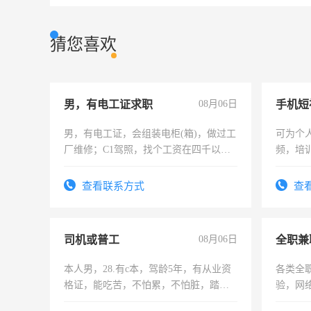
猜您喜欢
男，有电工证求职
08月06日
男，有电工证，会组装电柜(箱)，做过工
可为个
厂维修；C1驾照，找个工资在四千以
频，培
上，枣强县以外需要有住宿，保险勿扰
可为个
电话
频，培
查看联系方式
查
音！你
成为拍
司机或普工
08月06日
全职兼
本人男，28.有c本，驾龄5年，有从业资
各类全
格证，能吃苦，不怕累，不怕脏，踏
验，网
实，需求稳定工作一份，保险不干
队长，