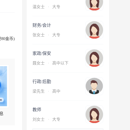
温女士
·
大专
财务/会计
张女士
·
大专
80金币)
家政/保安
聂女士
·
高中以下
行政/后勤
梁先生
·
高中
教师
息
刘女士
·
大专