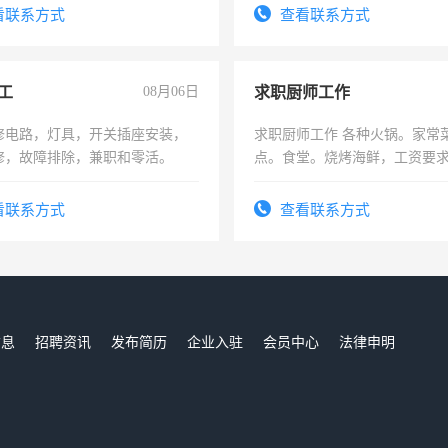
压电工证和十几年工作经验
看联系方式
查看联系方式
工
08月06日
求职厨师工作
修电路，灯具，开关插座安装，
求职厨师工作 各种火锅。家常
修，故障排除，兼职和零活。
点。食堂。烧烤海鲜，工资要求6
上
看联系方式
查看联系方式
信息
招聘资讯
发布简历
企业入驻
会员中心
法律申明
们