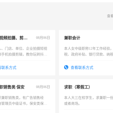
查
手机短视频拍摄、剪辑、抖音快手
08月06日
兼职会计
人、门店、单位、企业拍摄短视
本人女中级职称12年工作经验
训手机拍摄剪辑，教你玩转抖音
税、政府补贴、银行贷款、纳
人、门店、单位、企业拍摄短视
为各类公司策划，设建新账，
训手机拍摄剪辑，教你玩转抖
务，财务咨询等业务。欲求兼
看联系方式
查看联系方式
也可以成为拍摄达人！你也可以
作
摄达人！
职销售类 保安
08月06日
求职（寒假工）
职兼职销售类，有广告销售经
本人大三在校学生，求兼职一
络管理员中级证书，保安类保安
或者商场。
形象岗或幼儿园保安，维修水电