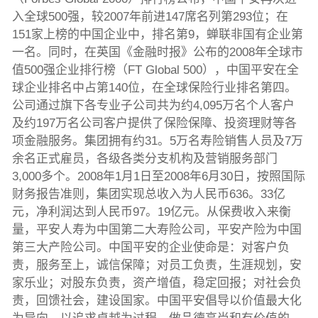
入全球500强，较2007年前进147席名列第293位；在
151家上榜的中国企业中，排名第9，蝉联非国有企业第
一名。同时，在英国《金融时报》公布的2008年全球市
值500强企业排行榜（FT Global 500），中国平安在全
球企业排名中占第140位，在全球保险行业排名第四。
公司通过旗下各专业子公司共为约4,095万名个人客户
及约197万名公司客户提供了保险保障、投资理财等各
项金融服务。集团拥有约31。5万名寿险销售人员及7万
余名正式雇员，各级各类分支机构及营销服务部门
3,000多个。2008年1月1日至2008年6月30日，按照国际
财务报告准则，集团实现总收入为人民币636。33亿
元，净利润达到人民币97。19亿元。从保费收入来衡
量，平安人寿为中国第二大寿险公司，平安产险为中国
第三大产险公司。中国平安的企业使命是：对客户负
责，服务至上，诚信保障；对员工负责，生涯规划，安
家乐业；对股东负责，资产增值，稳定回报；对社会负
责，回馈社会，建设国家。中国平安倡导以价值最大化