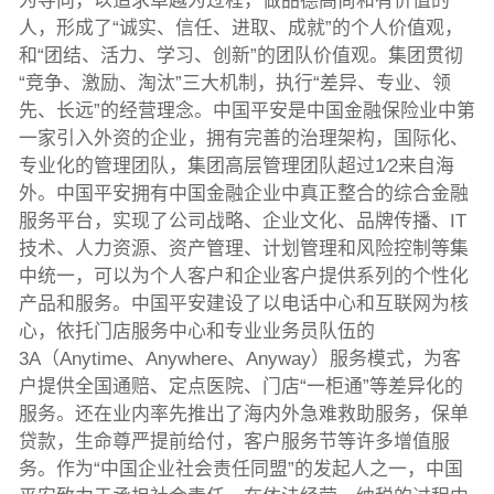
为导向，以追求卓越为过程，做品德高尚和有价值的
人，形成了“诚实、信任、进取、成就”的个人价值观，
和“团结、活力、学习、创新”的团队价值观。集团贯彻
“竞争、激励、淘汰”三大机制，执行“差异、专业、领
先、长远”的经营理念。中国平安是中国金融保险业中第
一家引入外资的企业，拥有完善的治理架构，国际化、
专业化的管理团队，集团高层管理团队超过1∕2来自海
外。中国平安拥有中国金融企业中真正整合的综合金融
服务平台，实现了公司战略、企业文化、品牌传播、IT
技术、人力资源、资产管理、计划管理和风险控制等集
中统一，可以为个人客户和企业客户提供系列的个性化
产品和服务。中国平安建设了以电话中心和互联网为核
心，依托门店服务中心和专业业务员队伍的
3A（Anytime、Anywhere、Anyway）服务模式，为客
户提供全国通赔、定点医院、门店“一柜通”等差异化的
服务。还在业内率先推出了海内外急难救助服务，保单
贷款，生命尊严提前给付，客户服务节等许多增值服
务。作为“中国企业社会责任同盟”的发起人之一，中国